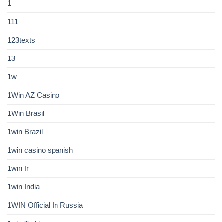
1
111
123texts
13
1w
1Win AZ Casino
1Win Brasil
1win Brazil
1win casino spanish
1win fr
1win India
1WIN Official In Russia