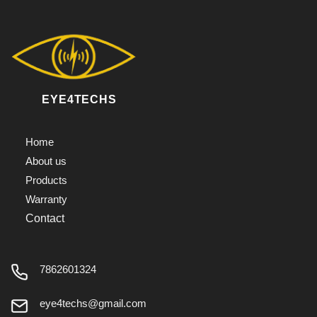
EYE4TECHS
Home
About us
Products
Warranty
Contact
7862601324
eye4techs@gmail.com