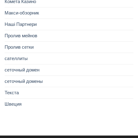
Комета Казино
Макси-обзорник
Наші Партнери
Пролив мейнов
Пролив сетки
сателлиты
сеточный домен
сеточный домены
Текста
Швеция