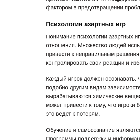
фактором в предотвращении пробл
Психология азартных игр
Понимание психологии азартных и
отношения. Множество людей испы
привести к неправильным решениям
контролировать свои реакции и изб
Каждый игрок должен осознавать, ч
подобно другим видам зависимостей
вырабатываются химические вещест
может привести к тому, что игроки
это ведет к потерям.
Обучение и самосознание являются
Программы поддержки и информаци