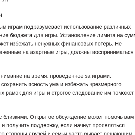
ы
ным играм подразумевает использование различных
ание бюджета для игры. Установление лимита на сум
ожет избежать ненужных финансовых потерь. Не
раченные на азартные игры, должны восприниматься
нимание на время, проведенное за играми.
сохранить ясность ума и избежать чрезмерного
х рамок для игры и строгое следование им поможет
 с близкими. Открытое обсуждение может помочь вам
 и получить поддержку, если начнут проявляться
со стороны друзей и семьи часто бывает решающим