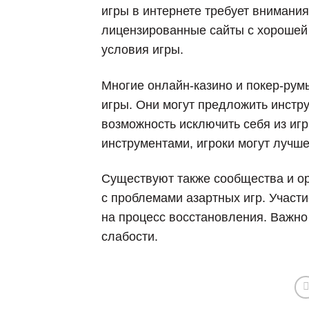
игры в интернете требует вниман
лицензированные сайты с хорошей
условия игры.
Многие онлайн-казино и покер-рум
игры. Они могут предложить инстру
возможность исключить себя из иг
инструментами, игроки могут лучше
Существуют также сообщества и о
с проблемами азартных игр. Участи
на процесс восстановления. Важно 
слабости.