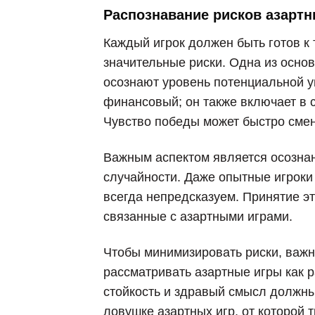
Распознавание рисков азартн
Каждый игрок должен быть готов к 
значительные риски. Одна из основ
осознают уровень потенциальной уг
финансовый; он также включает в 
Чувство победы может быстро смен
Важным аспектом является осознан
случайности. Даже опытные игроки 
всегда непредсказуем. Принятие э
связанные с азартными играми.
Чтобы минимизировать риски, важн
рассматривать азартные игры как р
стойкость и здравый смысл должны 
ловушке азартных игр, от которой 