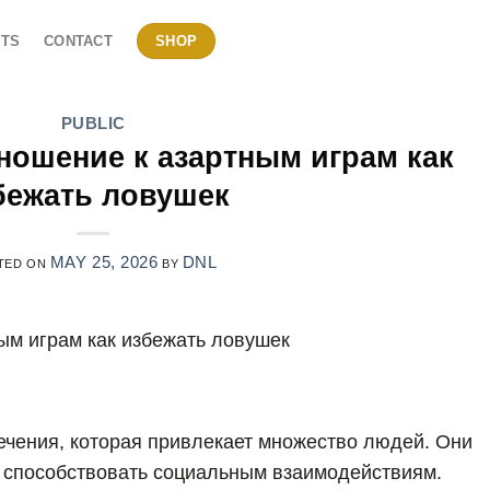
TS
CONTACT
SHOP
PUBLIC
ношение к азартным играм как
бежать ловушек
MAY 25, 2026
DNL
TED ON
BY
ым играм как избежать ловушек
чения, которая привлекает множество людей. Они
 способствовать социальным взаимодействиям.