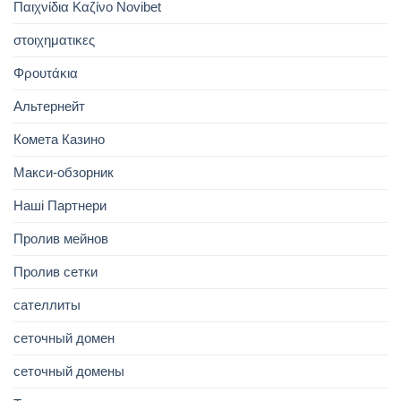
Παιχνίδια Καζίνο Novibet
στοιχηματικες
Φρουτάκια
Альтернейт
Комета Казино
Макси-обзорник
Наші Партнери
Пролив мейнов
Пролив сетки
сателлиты
сеточный домен
сеточный домены