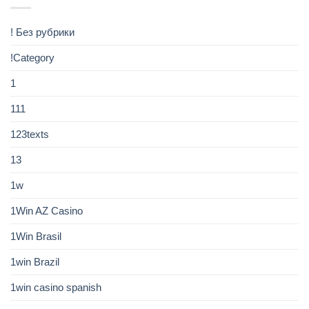
! Без рубрики
!Category
1
111
123texts
13
1w
1Win AZ Casino
1Win Brasil
1win Brazil
1win casino spanish