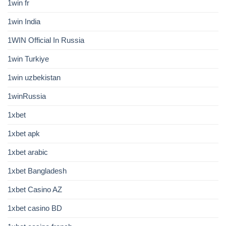
1win fr
1win India
1WIN Official In Russia
1win Turkiye
1win uzbekistan
1winRussia
1xbet
1xbet apk
1xbet arabic
1xbet Bangladesh
1xbet Casino AZ
1xbet casino BD