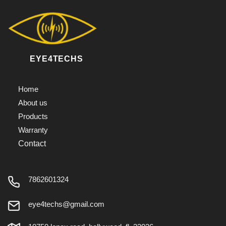
EYE4TECHS
Home
About us
Products
Warranty
Contact
7862601324
eye4techs@gmail.com