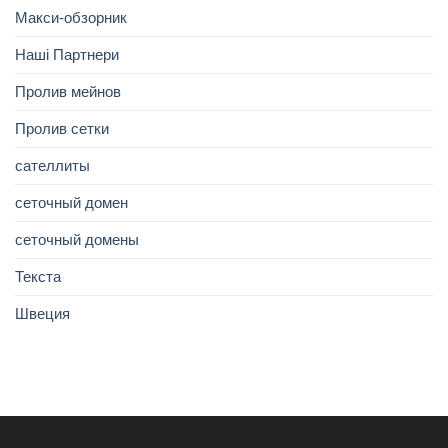
Макси-обзорник
Наші Партнери
Пролив мейнов
Пролив сетки
сателлиты
сеточный домен
сеточный домены
Текста
Швеция