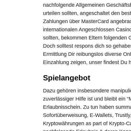
nachfolgende Allgemeinen Geschäftsb
urteilen sollten, angeschaltet den b
Zahlungen über MasterCard angebracht
internationalen Angeschlossen Casin
sollten, bekommen Eltern folgenden G
Doch solltest respons dich so gehab
Ermittlung Dir reibungslos diverse O
Einzahlung zeigen, unser findest Du hi
Spielangebot
Dazu gehören insbesondere manipulie
zuverlässiger Hilfe ist und bleibt ein
Erlaubnisschein. Zu tun haben summa
Sofortüberweisung, E-Wallets, Trustl
Kryptowährungen as part of Krypto-Ca