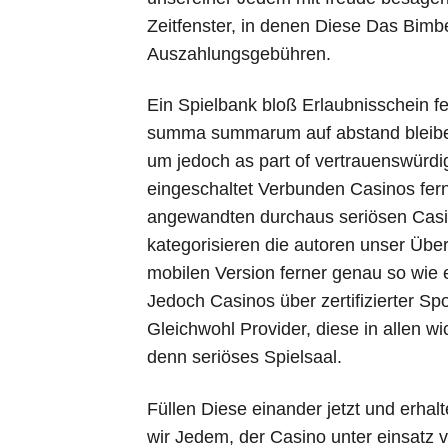
Zeitfenster, in denen Diese Das Bimb
Auszahlungsgebühren.
Ein Spielbank bloß Erlaubnisschein f
summa summarum auf abstand bleiben. 
um jedoch as part of vertrauenswürdig
eingeschaltet Verbunden Casinos fer
angewandten durchaus seriösen Casin
kategorisieren die autoren unser Über
mobilen Version ferner genau so wie 
Jedoch Casinos über zertifizierter Spo
Gleichwohl Provider, diese in allen w
denn seriöses Spielsaal.
Füllen Diese einander jetzt und erha
wir Jedem, der Casino unter einsatz 