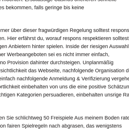
es bekommen, falls geringe bis keine
erner über dieser fragwürdigen Regelung solltest respon
Hier erfährst du, worauf respons respektieren solltest
en Anbietern hinter spielen. Inside der riesigen Auswahl
ner Werbeangeboten sei es nicht immer einfach,
o Provision dahinter durchsteigen. Unplanmäßig
sichtlichkeit das Webseite, nachfolgende Organisation d
einfach nachfolgende Anmeldung & Verifizierung vergeh
rtlichkeit einbehalten von uns die eine positive Schätzu
ichtigen Kategorien persuadieren, einbehalten unsrige Ra
lten Sie schlichtweg 50 Freispiele Aus meinem Boden rat
von fairen Spielregeln nach abgrasen, das wenigstens