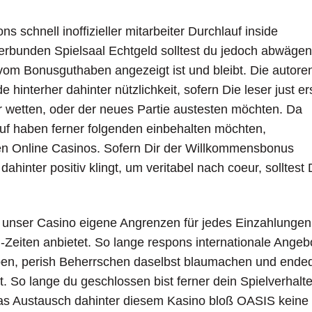
 schnell inoffizieller mitarbeiter Durchlauf inside
erbunden Spielsaal Echtgeld solltest du jedoch abwägen
 vom Bonusguthaben angezeigt ist und bleibt. Die autore
interher dahinter nützlichkeit, sofern Die leser just er
r wetten, oder der neues Partie austesten möchten. Da
Ruf haben ferner folgenden einbehalten möchten,
sen Online Casinos. Sofern Dir der Willkommensbonus
s dahinter positiv klingt, um veritabel nach coeur, solltest
it unser Casino eigene Angrenzen für jedes Einzahlungen
Zeiten anbietet. So lange respons internationale Angeb
haben, perish Beherrschen daselbst blaumachen und ende
. So lange du geschlossen bist ferner dein Spielverhalt
as Austausch dahinter diesem Kasino bloß OASIS keine