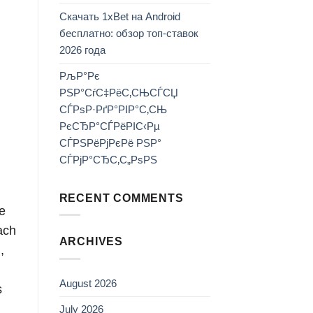
Скачать 1xBet на Android
бесплатно: обзор топ-ставок
2026 года
РљР°Рє
РЅР°СѓС‡РёС‚СЊСЃСЏ
СЃРѕР·РґР°РІР°С‚СЊ
РєСЂР°СЃРёРІС‹Рµ
СЃРЅРёРјРєРё РЅР°
СЃРјР°СЂС‚С„РѕРЅ
RECENT COMMENTS
e
ach
ARCHIVES
,
August 2026
s
July 2026