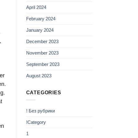
April 2024
February 2024
January 2024
s
,
December 2023
November 2023
September 2023
er
August 2023
en.
ng.
CATEGORIES
t
! Без рубрики
!Category
en
1