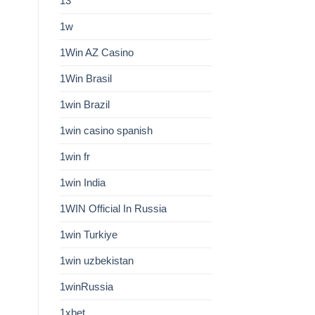
13
1w
1Win AZ Casino
1Win Brasil
1win Brazil
1win casino spanish
1win fr
1win India
1WIN Official In Russia
1win Turkiye
1win uzbekistan
1winRussia
1xbet