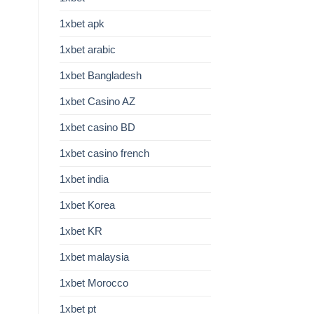
1xbet apk
1xbet arabic
1xbet Bangladesh
1xbet Casino AZ
1xbet casino BD
1xbet casino french
1xbet india
1xbet Korea
1xbet KR
1xbet malaysia
1xbet Morocco
1xbet pt