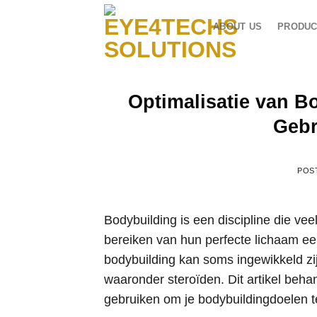
Skip
to
ABOUT US
PRODUC
content
Optimalisatie van Bo
Gebr
POS
Bodybuilding is een discipline die vee
bereiken van hun perfecte lichaam ee
bodybuilding kan soms ingewikkeld zi
waaronder steroïden. Dit artikel beha
gebruiken om je bodybuildingdoelen t