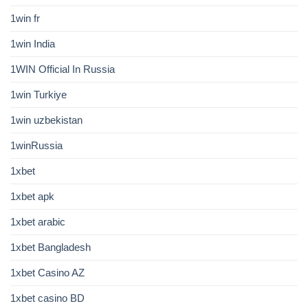
1win fr
1win India
1WIN Official In Russia
1win Turkiye
1win uzbekistan
1winRussia
1xbet
1xbet apk
1xbet arabic
1xbet Bangladesh
1xbet Casino AZ
1xbet casino BD