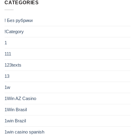
CATEGORIES
! Без рубрики
!Category
1
111
123texts
13
1w
1Win AZ Casino
1Win Brasil
1win Brazil
1win casino spanish