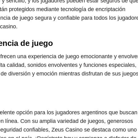
 y sencillo, y los jugadores pueden estar seguros de qu
stán protegidos mediante tecnología de encriptación
ncia de juego segura y confiable para todos los jugador
 casino.
encia de juego
ofrecen una experiencia de juego emocionante y envolve
lta calidad, sonidos envolventes y funciones especiales, 
e diversión y emoción mientras disfrutan de sus juego
lente opción para los jugadores argentinos que buscan
en línea. Con su amplia variedad de juegos, generosos
eguridad confiables, Zeus Casino se destaca como uno