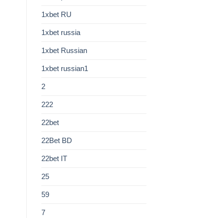
1xbet RU
1xbet russia
1xbet Russian
1xbet russian1
2
222
22bet
22Bet BD
22bet IT
25
59
7