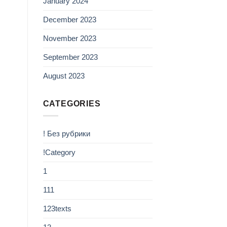
January 2024
December 2023
November 2023
September 2023
August 2023
CATEGORIES
! Без рубрики
!Category
1
111
123texts