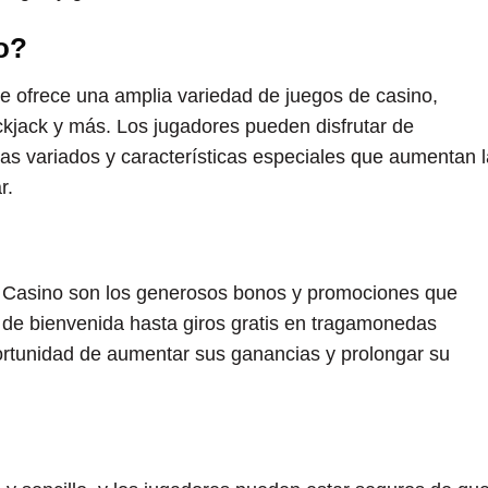
o?
e ofrece una amplia variedad de juegos de casino,
ckjack y más. Los jugadores pueden disfrutar de
 variados y características especiales que aumentan l
r.
s Casino son los generosos bonos y promociones que
de bienvenida hasta giros gratis en tragamonedas
portunidad de aumentar sus ganancias y prolongar su