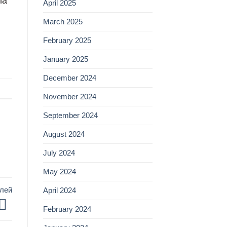
la
April 2025
March 2025
February 2025
January 2025
December 2024
November 2024
September 2024
August 2024
July 2024
May 2024
елей
April 2024
February 2024