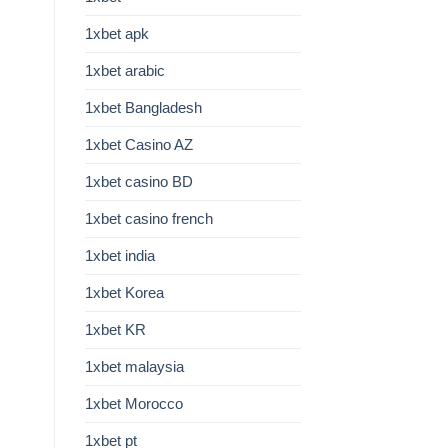
1xbet apk
1xbet arabic
1xbet Bangladesh
1xbet Casino AZ
1xbet casino BD
1xbet casino french
1xbet india
1xbet Korea
1xbet KR
1xbet malaysia
1xbet Morocco
1xbet pt