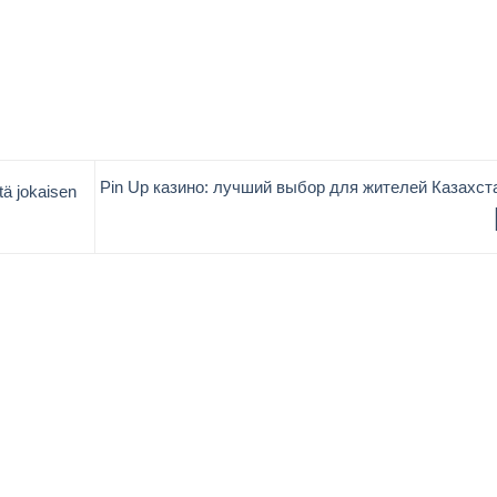
Pin Up казино: лучший выбор для жителей Казахст
ä jokaisen