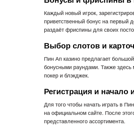
Каждый новый игрок, зарегистриро
приветственный бонус на первый де
раздаёт фриспины для своих посто
Выбор слотов и карто
Пин Ап казино предлагает большой
бонусными раундами. Также здесь 
покер и блэкджек.
Регистрация и начало 
Для того чтобы начать играть в Пи
на официальном сайте. После этог
представленного ассортимента.