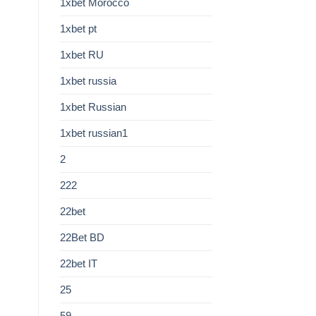
1xbet Morocco
1xbet pt
1xbet RU
1xbet russia
1xbet Russian
1xbet russian1
2
222
22bet
22Bet BD
22bet IT
25
59