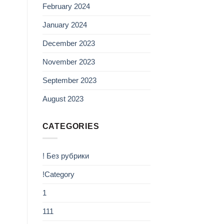
February 2024
January 2024
December 2023
November 2023
September 2023
August 2023
CATEGORIES
! Без рубрики
!Category
1
111