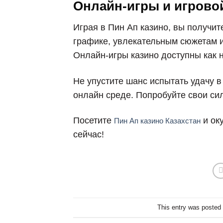
Онлайн-игры и игрово
Играя в Пин Ап казино, вы получи
графике, увлекательным сюжетам и
Онлайн-игры казино доступны как н
Не упустите шанс испытать удачу в
онлайн среде. Попробуйте свои си
Посетите
и ок
Пин Ап казино Казахстан
сейчас!
This entry was posted