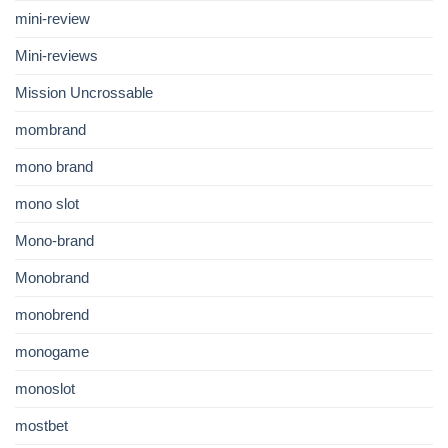
mini-review
Mini-reviews
Mission Uncrossable
mombrand
mono brand
mono slot
Mono-brand
Monobrand
monobrend
monogame
monoslot
mostbet