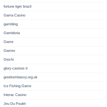
fortune tiger brazil
Gama Casino
gambling
Gambloria
Game
Games
Giochi
glory-casinos tr
greekembassy.org.uk
Ice Fishing Game
Interac Casino
Jeu Du Poulet