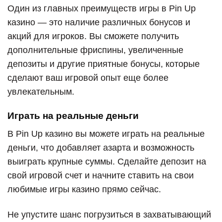
Один из главных преимуществ игры в Pin Up
казино — это наличие различных бонусов и
акций для игроков. Вы сможете получить
дополнительные фриспины, увеличенные
депозиты и другие приятные бонусы, которые
сделают ваш игровой опыт еще более
увлекательным.
Играть на реальные деньги
В Pin Up казино вы можете играть на реальные
деньги, что добавляет азарта и возможность
выиграть крупные суммы. Сделайте депозит на
свой игровой счет и начните ставить на свои
любимые игры казино прямо сейчас.
Не упустите шанс погрузиться в захватывающий