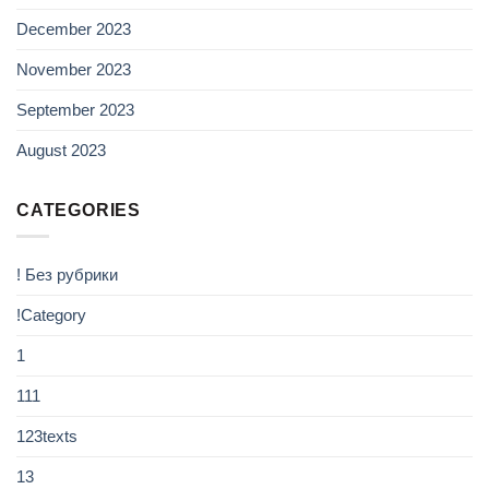
December 2023
November 2023
September 2023
August 2023
CATEGORIES
! Без рубрики
!Category
1
111
123texts
13