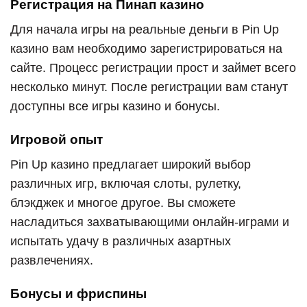
Регистрация на Пинап казино
Для начала игры на реальные деньги в Pin Up
казино вам необходимо зарегистрироваться на
сайте. Процесс регистрации прост и займет всего
несколько минут. После регистрации вам станут
доступны все игры казино и бонусы.
Игровой опыт
Pin Up казино предлагает широкий выбор
различных игр, включая слоты, рулетку,
блэкджек и многое другое. Вы сможете
насладиться захватывающими онлайн-играми и
испытать удачу в различных азартных
развлечениях.
Бонусы и фриспины