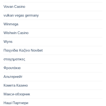
Vovan Casino
vulkan vegas germany
Winmega
Wishwin Casino
Wyns
Παιχνίδια Καζίνο Novibet
στοιχηματικες
Φρουτάκια
Альтернейт
Комета Казино
Макси-обзорник
Наші Партнери