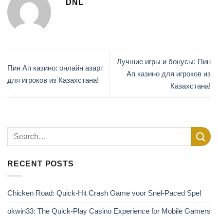
DNL
Лучшие игры и бонусы: Пин
Пин Ап казино: онлайн азарт
Ап казино для игроков из
для игроков из Казахстана!
Казахстана!
RECENT POSTS
Chicken Road: Quick‑Hit Crash Game voor Snel‑Paced Spel
okwin33: The Quick‑Play Casino Experience for Mobile Gamers