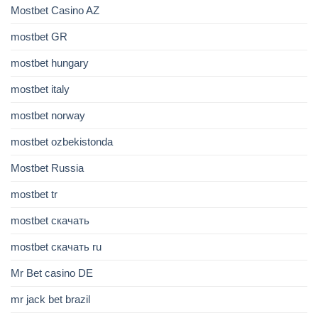
Mostbet Casino AZ
mostbet GR
mostbet hungary
mostbet italy
mostbet norway
mostbet ozbekistonda
Mostbet Russia
mostbet tr
mostbet скачать
mostbet скачать ru
Mr Bet casino DE
mr jack bet brazil