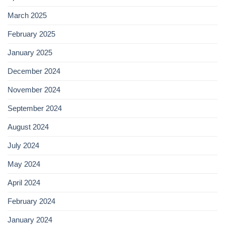
March 2025
February 2025
January 2025
December 2024
November 2024
September 2024
August 2024
July 2024
May 2024
April 2024
February 2024
January 2024