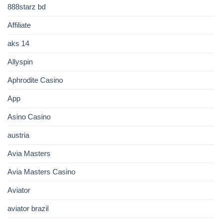
888starz bd
Affiliate
aks 14
Allyspin
Aphrodite Casino
App
Asino Casino
austria
Avia Masters
Avia Masters Casino
Aviator
aviator brazil