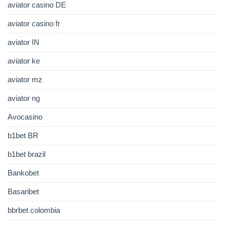
aviator casino DE
aviator casino fr
aviator IN
aviator ke
aviator mz
aviator ng
Avocasino
b1bet BR
b1bet brazil
Bankobet
Basaribet
bbrbet colombia