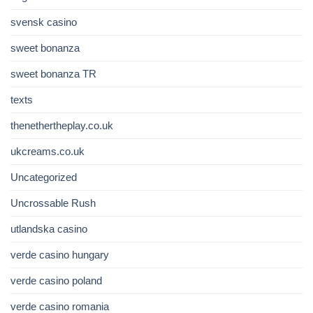
svensk casino
sweet bonanza
sweet bonanza TR
texts
thenethertheplay.co.uk
ukcreams.co.uk
Uncategorized
Uncrossable Rush
utlandska casino
verde casino hungary
verde casino poland
verde casino romania