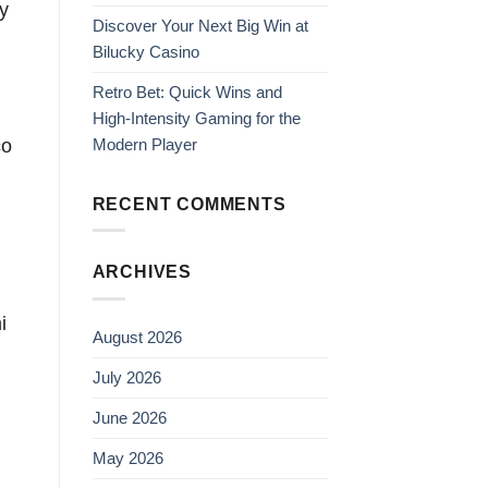
ay
Discover Your Next Big Win at
Bilucky Casino
Retro Bet: Quick Wins and
High‑Intensity Gaming for the
Modern Player
co
RECENT COMMENTS
ARCHIVES
i
August 2026
July 2026
June 2026
May 2026