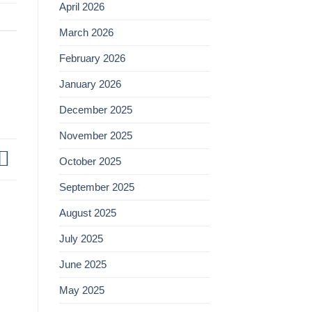
April 2026
March 2026
February 2026
January 2026
December 2025
November 2025
October 2025
September 2025
August 2025
July 2025
June 2025
May 2025