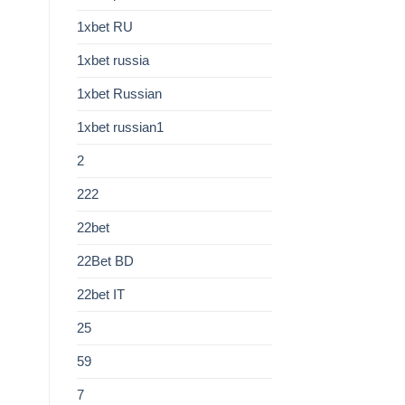
1xbet RU
1xbet russia
1xbet Russian
1xbet russian1
2
222
22bet
22Bet BD
22bet IT
25
59
7