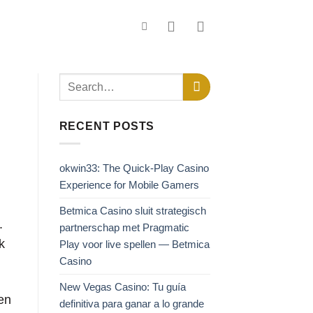
RECENT POSTS
okwin33: The Quick‑Play Casino
Experience for Mobile Gamers
Betmica Casino sluit strategisch
.
partnerschap met Pragmatic
k
Play voor live spellen — Betmica
Casino
New Vegas Casino: Tu guía
ken
definitiva para ganar a lo grande