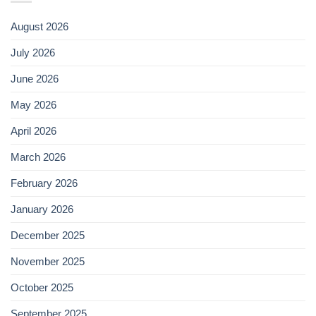
August 2026
July 2026
June 2026
May 2026
April 2026
March 2026
February 2026
January 2026
December 2025
November 2025
October 2025
September 2025