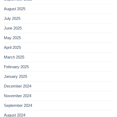
August 2025
July 2025
June 2025
May 2025
April 2025
March 2025
February 2025
January 2025
December 2024
November 2024
September 2024
August 2024