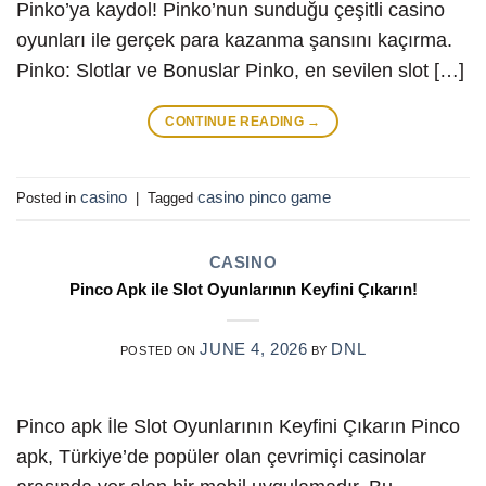
Pinko’ya kaydol! Pinko’nun sunduğu çeşitli casino
oyunları ile gerçek para kazanma şansını kaçırma.
Pinko: Slotlar ve Bonuslar Pinko, en sevilen slot […]
CONTINUE READING
→
casino
casino pinco game
Posted in
|
Tagged
CASINO
Pinco Apk ile Slot Oyunlarının Keyfini Çıkarın!
JUNE 4, 2026
DNL
POSTED ON
BY
Pinco apk İle Slot Oyunlarının Keyfini Çıkarın Pinco
apk, Türkiye’de popüler olan çevrimiçi casinolar