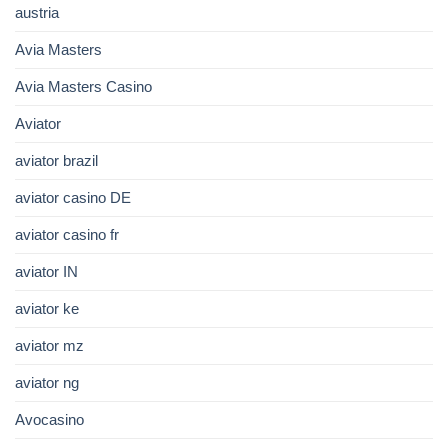
austria
Avia Masters
Avia Masters Casino
Aviator
aviator brazil
aviator casino DE
aviator casino fr
aviator IN
aviator ke
aviator mz
aviator ng
Avocasino