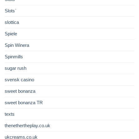
Slots`
slottica
Spiele
Spin Winera
Spinmills
sugar rush
svensk casino
sweet bonanza
sweet bonanza TR
texts
thenethertheplay.co.uk
ukcreams.co.uk