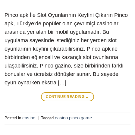
Pinco apk İle Slot Oyunlarının Keyfini Çıkarın Pinco
apk, Türkiye’de popüler olan çevrimiçi casinolar
arasında yer alan bir mobil uygulamadır. Bu
uygulama sayesinde istediğiniz her yerden slot
oyunlarının keyfini çıkarabilirsiniz. Pinco apk ile
birbirinden eğlenceli ve kazançlı slot oyunlarına
ulaşabilirsiniz. Pinco gazino, size birbirinden farklı
bonuslar ve ücretsiz dönüşler sunar. Bu sayede
oyun oynarken ekstra […]
CONTINUE READING
→
casino
casino pinco game
Posted in
|
Tagged