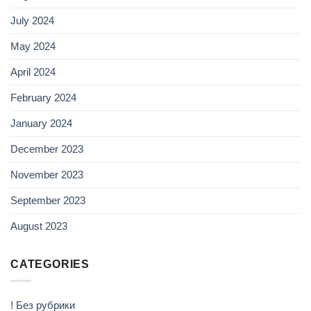
July 2024
May 2024
April 2024
February 2024
January 2024
December 2023
November 2023
September 2023
August 2023
CATEGORIES
! Без рубрики