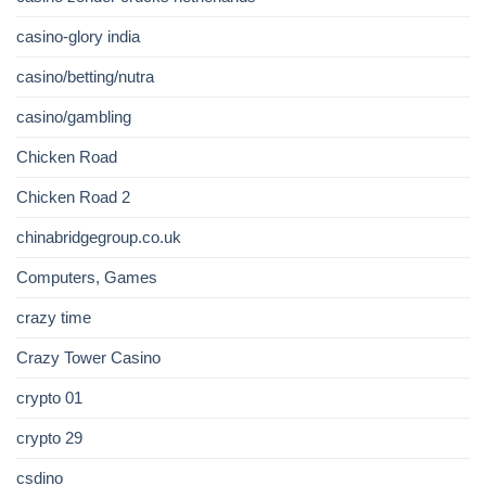
casino-glory india
casino/betting/nutra
casino/gambling
Chicken Road
Chicken Road 2
chinabridgegroup.co.uk
Computers, Games
crazy time
Crazy Tower Сasino
crypto 01
crypto 29
csdino