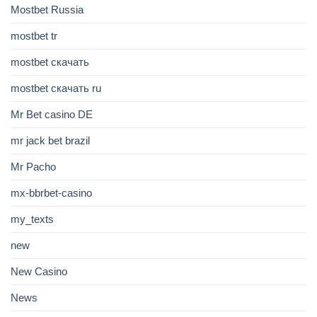
Mostbet Russia
mostbet tr
mostbet скачать
mostbet скачать ru
Mr Bet casino DE
mr jack bet brazil
Mr Pacho
mx-bbrbet-casino
my_texts
new
New Casino
News