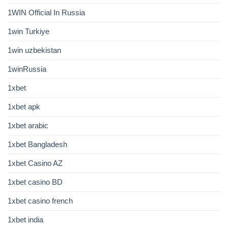
1WIN Official In Russia
1win Turkiye
1win uzbekistan
1winRussia
1xbet
1xbet apk
1xbet arabic
1xbet Bangladesh
1xbet Casino AZ
1xbet casino BD
1xbet casino french
1xbet india