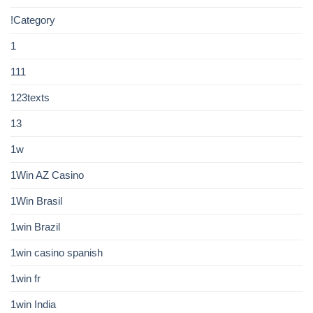
!Category
1
111
123texts
13
1w
1Win AZ Casino
1Win Brasil
1win Brazil
1win casino spanish
1win fr
1win India