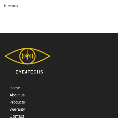
Швеция
EYE4TECHS
Home
About us
Products
Warranty
Contact