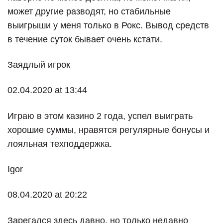
может другие разводят, но стабильные
выигрыши у меня только в Рокс. Вывод средств
в течение суток бывает очень кстати.
Заядлый игрок
02.04.2020 at 13:44
Играю в этом казино 2 года, успел выиграть
хорошие суммы, нравятся регулярные бонусы и
лояльная техподдержка.
Igor
08.04.2020 at 20:22
Зарегался здесь давно, но только недавно