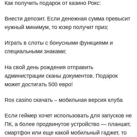
Как получить подарок от казино Рокс:
Внести депозит. Если денежная сумма превысит
нужный минимум, то юзер получит приз;
Играть в слоты с бонусными функциями и
специальными знаками;
На свой день рождения отправить
администрации сканы документов. Подарок
может достигать 500 евро!
Rox casino скачать – мобильная версия клуба
Если геймер хочет использовать для запусков не
ПК, а более продвинутое устройство — планшет,
смартфон или еще какой мобильный гаджет, то