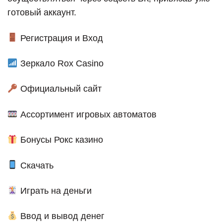
готовый аккаунт.
Регистрация и Вход
Зеркало Rox Casino
Официальный сайт
Асcортимент игровых автоматов
Бонусы Рокс казино
Скачать
Играть на деньги
Ввод и вывод денег