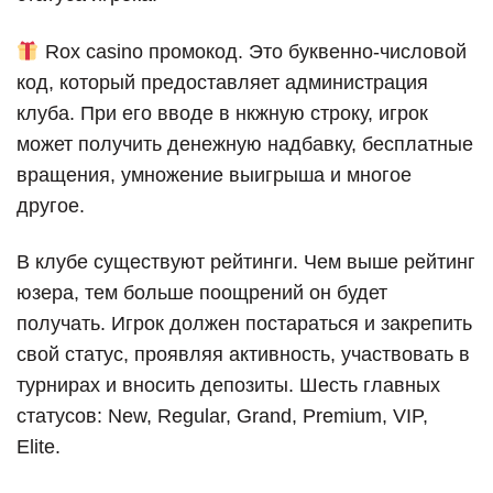
Rox casino промокод. Это буквенно-числовой
код, который предоставляет администрация
клуба. При его вводе в нкжную строку, игрок
может получить денежную надбавку, бесплатные
вращения, умножение выигрыша и многое
другое.
В клубе существуют рейтинги. Чем выше рейтинг
юзера, тем больше поощрений он будет
получать. Игрок должен постараться и закрепить
свой статус, проявляя активность, участвовать в
турнирах и вносить депозиты. Шесть главных
статусов: New, Regular, Grand, Premium, VIP,
Elite.