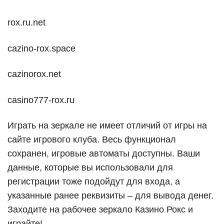
rox.ru.net
cazino-rox.space
cazinorox.net
casino777-rox.ru
Играть на зеркале не имеет отличий от игры на
сайте игрового клуба. Весь функционал
сохранен, игровые автоматы доступны. Ваши
данные, которые вы использовали для
регистрации тоже подойдут для входа, а
указанные ранее реквизиты – для вывода денег.
Заходите на рабочее зеркало Казино Рокс и
играйте!