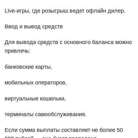
Live-игры, где розыгрыш ведет офлайн дилер.
Ввод и вывод средств
Для вывода средств с основного баланса можно
привлечь:
банковские карты,
мобильных операторов,
виртуальные кошельки,
терминалы самообслуживания.
Если сумма выплаты составляет не более 50