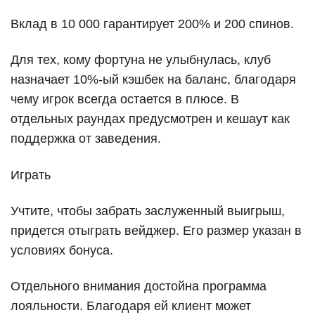
Вклад в 10 000 гарантирует 200% и 200 спинов.
Для тех, кому фортуна не улыбнулась, клуб
назначает 10%-ый кэшбек на баланс, благодаря
чему игрок всегда остается в плюсе. В
отдельных раундах предусмотрен и кешаут как
поддержка от заведения.
Играть
Учтите, чтобы забрать заслуженный выигрыш,
придется отыграть вейджер. Его размер указан в
условиях бонуса.
Отдельного внимания достойна программа
лояльности. Благодаря ей клиент может