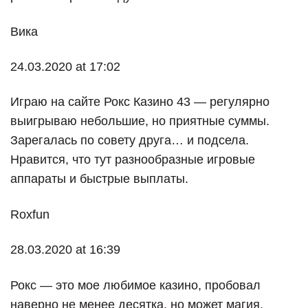
Вика
24.03.2020 at 17:02
Играю на сайте Рокс Казино 43 — регулярно
выигрываю небольшие, но приятные суммы.
Зарегалась по совету друга… и подсела.
Нравится, что тут разнообразные игровые
аппараты и быстрые выплаты.
Roxfun
28.03.2020 at 16:39
Рокс — это мое любимое казино, пробовал
наверно не менее десятка, но может магия,