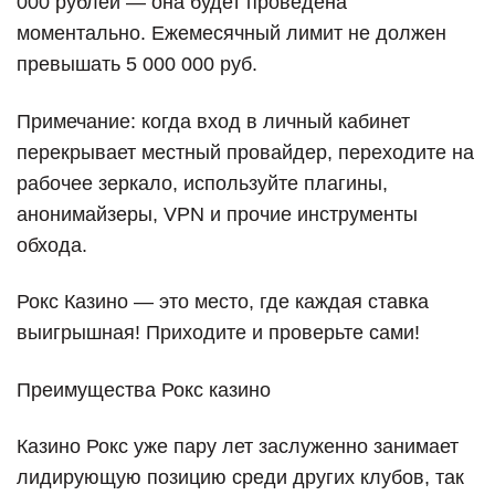
000 рублей — она будет проведена
моментально. Ежемесячный лимит не должен
превышать 5 000 000 руб.
Примечание: когда вход в личный кабинет
перекрывает местный провайдер, переходите на
рабочее зеркало, используйте плагины,
анонимайзеры, VPN и прочие инструменты
обхода.
Рокс Казино — это место, где каждая ставка
выигрышная! Приходите и проверьте сами!
Преимущества Рокс казино
Казино Рокс уже пару лет заслуженно занимает
лидирующую позицию среди других клубов, так