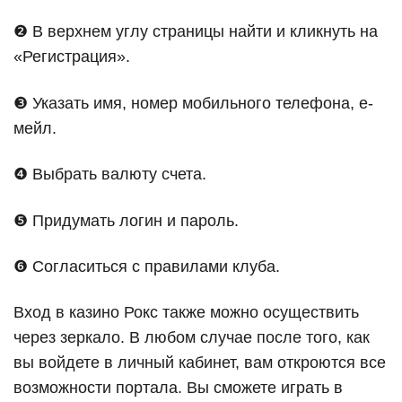
❷ В верхнем углу страницы найти и кликнуть на
«Регистрация».
❸ Указать имя, номер мобильного телефона, е-
мейл.
❹ Выбрать валюту счета.
❺ Придумать логин и пароль.
❻ Согласиться с правилами клуба.
Вход в казино Рокс также можно осуществить
через зеркало. В любом случае после того, как
вы войдете в личный кабинет, вам откроются все
возможности портала. Вы сможете играть в