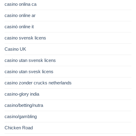
casino onlina ca
casino online ar
casinò online it
casino svensk licens
Casino UK
casino utan svensk licens
casino utan svesk licens
casino zonder crucks netherlands
casino-glory india
casino/betting/nutra
casino/gambling
Chicken Road