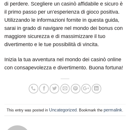
di perdere. Scegliere un casinò affidabile e sicuro è
il primo passo per un’esperienza di gioco positiva.
Utilizzando le informazioni fornite in questa guida,
sarai in grado di navigare nel mondo dei bonus con
maggiore sicurezza e di massimizzare il tuo
divertimento e le tue possibilità di vincita.
Inizia la tua avventura nel mondo dei casinò online
con consapevolezza e divertimento. Buona fortuna!
Uncategorized
permalink
This entry was posted in
. Bookmark the
.