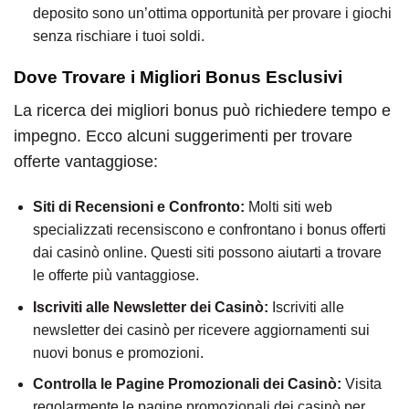
deposito sono un’ottima opportunità per provare i giochi
senza rischiare i tuoi soldi.
Dove Trovare i Migliori Bonus Esclusivi
La ricerca dei migliori bonus può richiedere tempo e
impegno. Ecco alcuni suggerimenti per trovare
offerte vantaggiose:
Siti di Recensioni e Confronto:
Molti siti web
specializzati recensiscono e confrontano i bonus offerti
dai casinò online. Questi siti possono aiutarti a trovare
le offerte più vantaggiose.
Iscriviti alle Newsletter dei Casinò:
Iscriviti alle
newsletter dei casinò per ricevere aggiornamenti sui
nuovi bonus e promozioni.
Controlla le Pagine Promozionali dei Casinò:
Visita
regolarmente le pagine promozionali dei casinò per