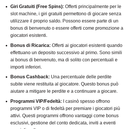
Giri Gratuiti (Free Spins):
Offerti principalmente per le
slot machine, i giri gratuiti permettono di giocare senza
utilizzare il proprio saldo. Possono essere parte di un
bonus di benvenuto o essere offerti come promozione a
giocatori esistenti.
Bonus di Ricarica:
Offerti ai giocatori esistenti quando
effettuano un deposito successivo al primo. Sono simili
ai bonus di benvenuto, ma di solito con percentuali e
importi inferiori.
Bonus Cashback:
Una percentuale delle perdite
subite viene restituita al giocatore. Questo bonus può
aiutare a mitigare le perdite e a continuare a giocare.
Programmi VIP/Fedeltà:
I casinò spesso offrono
programmi VIP o di fedeltà per premiare i giocatori più
attivi. Questi programmi offrono vantaggi come bonus
esclusivi, gestione del conto dedicata, inviti a eventi