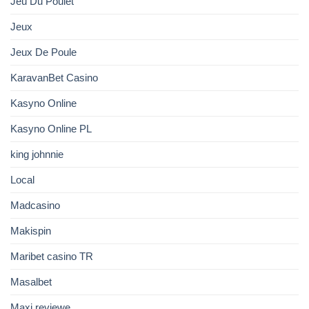
Jeu Du Poulet
Jeux
Jeux De Poule
KaravanBet Casino
Kasyno Online
Kasyno Online PL
king johnnie
Local
Madcasino
Makispin
Maribet casino TR
Masalbet
Maxi reviewe