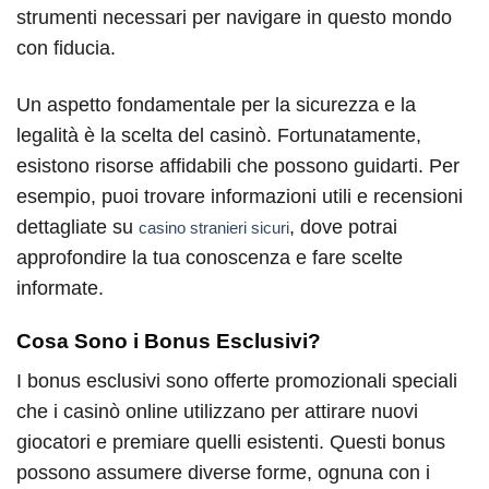
strumenti necessari per navigare in questo mondo
con fiducia.
Un aspetto fondamentale per la sicurezza e la
legalità è la scelta del casinò. Fortunatamente,
esistono risorse affidabili che possono guidarti. Per
esempio, puoi trovare informazioni utili e recensioni
dettagliate su
, dove potrai
casino stranieri sicuri
approfondire la tua conoscenza e fare scelte
informate.
Cosa Sono i Bonus Esclusivi?
I bonus esclusivi sono offerte promozionali speciali
che i casinò online utilizzano per attirare nuovi
giocatori e premiare quelli esistenti. Questi bonus
possono assumere diverse forme, ognuna con i