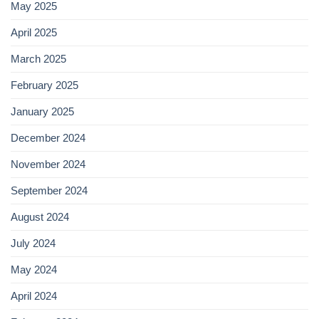
May 2025
April 2025
March 2025
February 2025
January 2025
December 2024
November 2024
September 2024
August 2024
July 2024
May 2024
April 2024