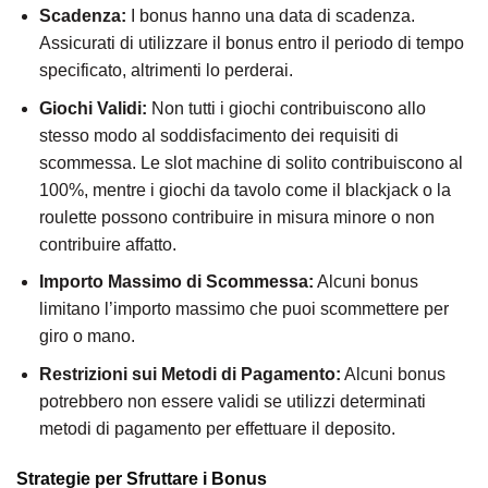
Scadenza:
I bonus hanno una data di scadenza.
Assicurati di utilizzare il bonus entro il periodo di tempo
specificato, altrimenti lo perderai.
Giochi Validi:
Non tutti i giochi contribuiscono allo
stesso modo al soddisfacimento dei requisiti di
scommessa. Le slot machine di solito contribuiscono al
100%, mentre i giochi da tavolo come il blackjack o la
roulette possono contribuire in misura minore o non
contribuire affatto.
Importo Massimo di Scommessa:
Alcuni bonus
limitano l’importo massimo che puoi scommettere per
giro o mano.
Restrizioni sui Metodi di Pagamento:
Alcuni bonus
potrebbero non essere validi se utilizzi determinati
metodi di pagamento per effettuare il deposito.
Strategie per Sfruttare i Bonus