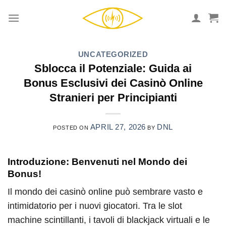
Skip
to
content
UNCATEGORIZED
Sblocca il Potenziale: Guida ai
Bonus Esclusivi dei Casinò Online
Stranieri per Principianti
APRIL 27, 2026
DNL
POSTED ON
BY
Introduzione: Benvenuti nel Mondo dei
Bonus!
Il mondo dei casinò online può sembrare vasto e
intimidatorio per i nuovi giocatori. Tra le slot
machine scintillanti, i tavoli di blackjack virtuali e le