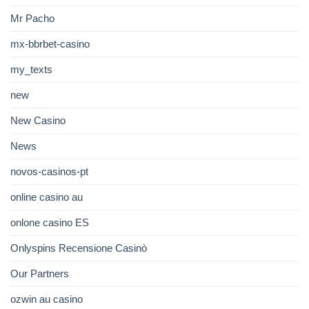
Mr Pacho
mx-bbrbet-casino
my_texts
new
New Casino
News
novos-casinos-pt
online casino au
onlone casino ES
Onlyspins Recensione Casinò
Our Partners
ozwin au casino