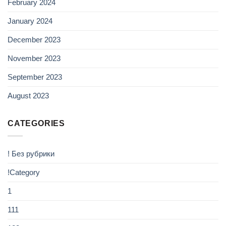
February 2024
January 2024
December 2023
November 2023
September 2023
August 2023
CATEGORIES
! Без рубрики
!Category
1
111