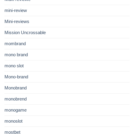
mini-review
Mini-reviews
Mission Uncrossable
mombrand
mono brand
mono slot
Mono-brand
Monobrand
monobrend
monogame
monoslot
mostbet