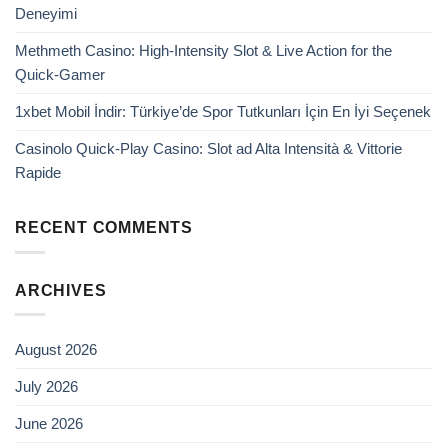
Deneyimi
Methmeth Casino: High‑Intensity Slot & Live Action for the
Quick‑Gamer
1xbet Mobil İndir: Türkiye’de Spor Tutkunları İçin En İyi Seçenek
Casinolo Quick‑Play Casino: Slot ad Alta Intensità & Vittorie
Rapide
RECENT COMMENTS
ARCHIVES
August 2026
July 2026
June 2026