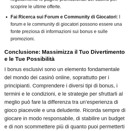
scoprire le ultime offerte.
Fai Ricerca sui Forum e Community di Giocatori:
I
forum e le community di giocatori possono essere una
fonte preziosa di informazioni sui bonus e sulle
promozioni.
Conclusione: Massimizza il Tuo Divertimento
e le Tue Possibilità
I bonus esclusivi sono un elemento fondamentale
del mondo dei casinò online, soprattutto per i
principianti. Comprendere i diversi tipi di bonus, i
termini e le condizioni, e le strategie per sfruttarli al
meglio può fare la differenza tra un’esperienza di
gioco piacevole e una deludente. Ricorda sempre di
giocare in modo responsabile, di stabilire un budget
e di non scommettere più di quanto puoi permetterti