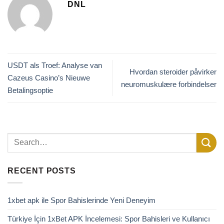
DNL
USDT als Troef: Analyse van
Hvordan steroider påvirker
Cazeus Casino’s Nieuwe
neuromuskulære forbindelser
Betalingsoptie
RECENT POSTS
1xbet apk ile Spor Bahislerinde Yeni Deneyim
Türkiye İçin 1xBet APK İncelemesi: Spor Bahisleri ve Kullanıcı