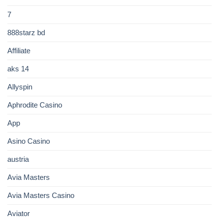
7
888starz bd
Affiliate
aks 14
Allyspin
Aphrodite Casino
App
Asino Casino
austria
Avia Masters
Avia Masters Casino
Aviator