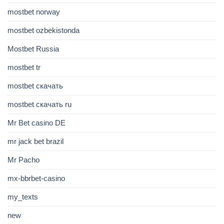
mostbet norway
mostbet ozbekistonda
Mostbet Russia
mostbet tr
mostbet скачать
mostbet скачать ru
Mr Bet casino DE
mr jack bet brazil
Mr Pacho
mx-bbrbet-casino
my_texts
new