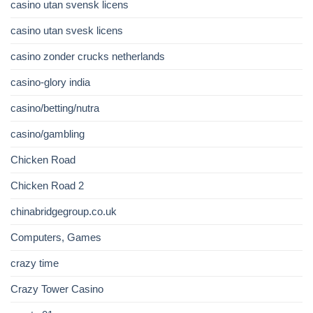
casino utan svensk licens
casino utan svesk licens
casino zonder crucks netherlands
casino-glory india
casino/betting/nutra
casino/gambling
Chicken Road
Chicken Road 2
chinabridgegroup.co.uk
Computers, Games
crazy time
Crazy Tower Сasino