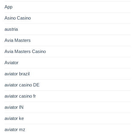
App
Asino Casino
austria
Avia Masters
Avia Masters Casino
Aviator
aviator brazil
aviator casino DE
aviator casino fr
aviator IN
aviator ke
aviator mz