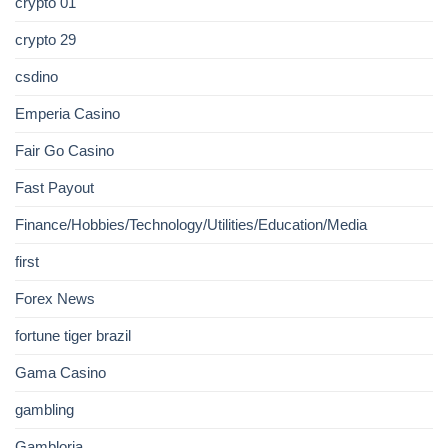
crypto 01
crypto 29
csdino
Emperia Casino
Fair Go Casino
Fast Payout
Finance/Hobbies/Technology/Utilities/Education/Media
first
Forex News
fortune tiger brazil
Gama Casino
gambling
Gambloria