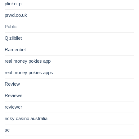
plinko_pl
prwd.co.uk
Public
Qizilbilet
Ramenbet
real money pokies app
real money pokies apps
Review
Reviewe
reviewer
ricky casino australia
se