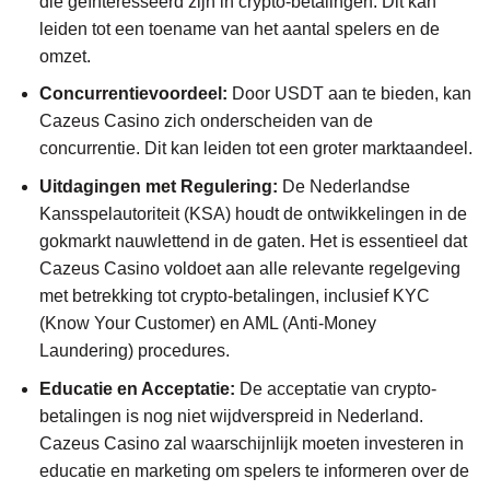
die geïnteresseerd zijn in crypto-betalingen. Dit kan
leiden tot een toename van het aantal spelers en de
omzet.
Concurrentievoordeel:
Door USDT aan te bieden, kan
Cazeus Casino zich onderscheiden van de
concurrentie. Dit kan leiden tot een groter marktaandeel.
Uitdagingen met Regulering:
De Nederlandse
Kansspelautoriteit (KSA) houdt de ontwikkelingen in de
gokmarkt nauwlettend in de gaten. Het is essentieel dat
Cazeus Casino voldoet aan alle relevante regelgeving
met betrekking tot crypto-betalingen, inclusief KYC
(Know Your Customer) en AML (Anti-Money
Laundering) procedures.
Educatie en Acceptatie:
De acceptatie van crypto-
betalingen is nog niet wijdverspreid in Nederland.
Cazeus Casino zal waarschijnlijk moeten investeren in
educatie en marketing om spelers te informeren over de