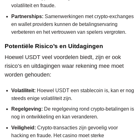
volatiliteit en fraude.
Partnerships:
Samenwerkingen met crypto-exchanges
en wallet providers kunnen de betalingservaring
verbeteren en het vertrouwen van spelers vergroten.
Potentiële Risico’s en Uitdagingen
Hoewel USDT veel voordelen biedt, zijn er ook
risico’s en uitdagingen waar rekening mee moet
worden gehouden:
Volatiliteit:
Hoewel USDT een stablecoin is, kan er nog
steeds enige volatiliteit zijn.
Regelgeving:
De regelgeving rond crypto-betalingen is
nog in ontwikkeling en kan veranderen.
Veiligheid:
Crypto-transacties zijn gevoelig voor
hacking en fraude. Het casino moet sterke