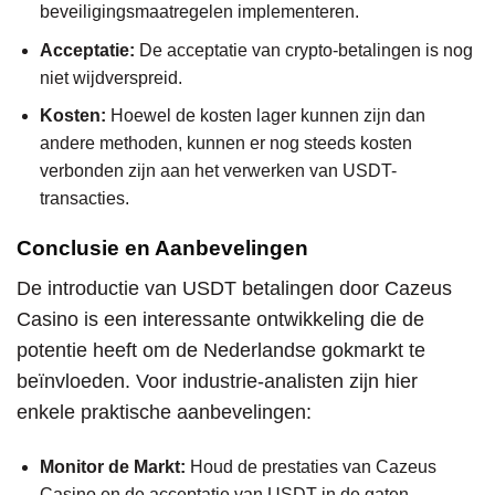
beveiligingsmaatregelen implementeren.
Acceptatie:
De acceptatie van crypto-betalingen is nog
niet wijdverspreid.
Kosten:
Hoewel de kosten lager kunnen zijn dan
andere methoden, kunnen er nog steeds kosten
verbonden zijn aan het verwerken van USDT-
transacties.
Conclusie en Aanbevelingen
De introductie van USDT betalingen door Cazeus
Casino is een interessante ontwikkeling die de
potentie heeft om de Nederlandse gokmarkt te
beïnvloeden. Voor industrie-analisten zijn hier
enkele praktische aanbevelingen:
Monitor de Markt:
Houd de prestaties van Cazeus
Casino en de acceptatie van USDT in de gaten.