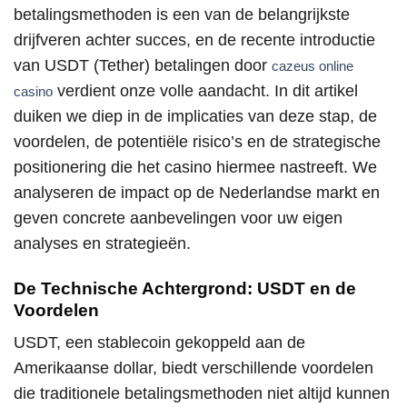
betalingsmethoden is een van de belangrijkste
drijfveren achter succes, en de recente introductie
van USDT (Tether) betalingen door
cazeus online
verdient onze volle aandacht. In dit artikel
casino
duiken we diep in de implicaties van deze stap, de
voordelen, de potentiële risico’s en de strategische
positionering die het casino hiermee nastreeft. We
analyseren de impact op de Nederlandse markt en
geven concrete aanbevelingen voor uw eigen
analyses en strategieën.
De Technische Achtergrond: USDT en de
Voordelen
USDT, een stablecoin gekoppeld aan de
Amerikaanse dollar, biedt verschillende voordelen
die traditionele betalingsmethoden niet altijd kunnen