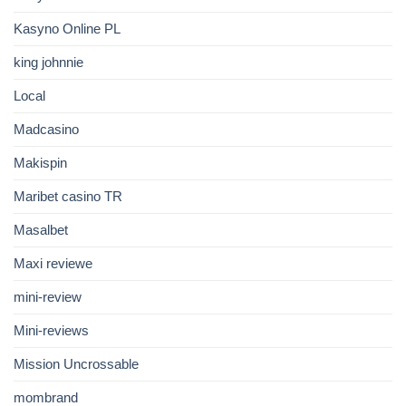
Kasyno Online PL
king johnnie
Local
Madcasino
Makispin
Maribet casino TR
Masalbet
Maxi reviewe
mini-review
Mini-reviews
Mission Uncrossable
mombrand