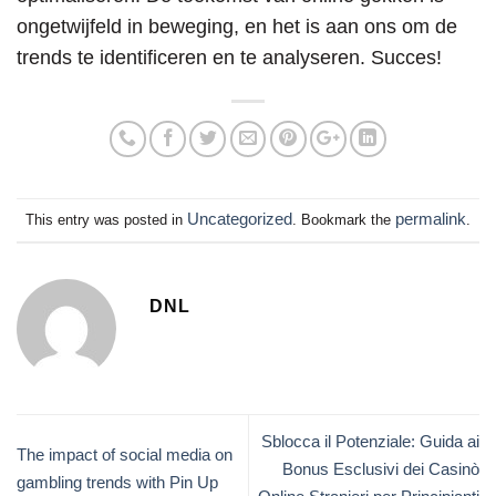
ongetwijfeld in beweging, en het is aan ons om de
trends te identificeren en te analyseren. Succes!
Uncategorized
permalink
This entry was posted in
. Bookmark the
.
DNL
Sblocca il Potenziale: Guida ai
The impact of social media on
Bonus Esclusivi dei Casinò
gambling trends with Pin Up