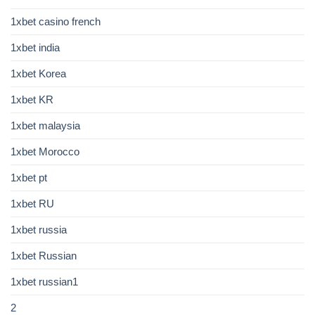
1xbet casino french
1xbet india
1xbet Korea
1xbet KR
1xbet malaysia
1xbet Morocco
1xbet pt
1xbet RU
1xbet russia
1xbet Russian
1xbet russian1
2