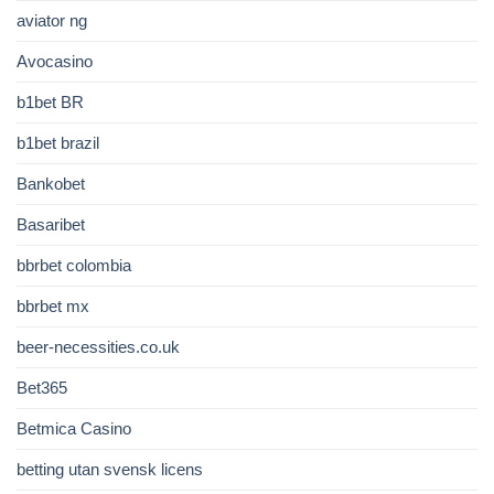
aviator ng
Avocasino
b1bet BR
b1bet brazil
Bankobet
Basaribet
bbrbet colombia
bbrbet mx
beer-necessities.co.uk
Bet365
Betmica Casino
betting utan svensk licens