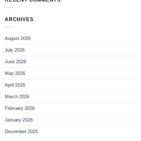
ARCHIVES
August 2026
July 2026
June 2026
May 2026
April 2026
March 2026
February 2026
January 2026
December 2025