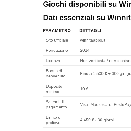
Giochi disponibili su Wi
Dati essenziali su Winnit
PARAMETRO
DETTAGLI
Sito ufficiale
winnitaapps.it
Fondazione
2024
Licenza
Non verificata / non dichiar
Bonus di
Fino a 1.500 € + 300 giri gr
benvenuto
Deposito
10 €
minimo
Sistemi di
Visa, Mastercard, PostePay,
pagamento
Limite di
4.450 € / 30 giorni
prelievo