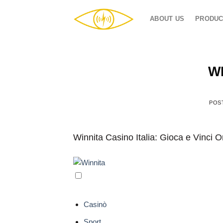
Skip
to
ABOUT US
PRODUC
content
W
POS
Winnita Casino Italia: Gioca e Vinci O
Casinò
Sport