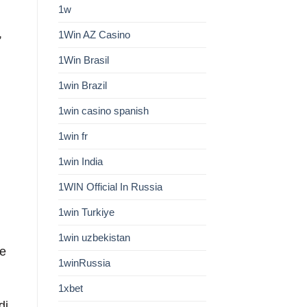
1w
,
1Win AZ Casino
1Win Brasil
1win Brazil
1win casino spanish
1win fr
1win India
1WIN Official In Russia
1win Turkiye
1win uzbekistan
ge
1winRussia
1xbet
di